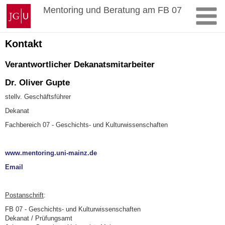
Zum
Johannes
Mentoring und Beratung am FB 07
Inhalt
Gutenberg-
springen
Universität
Mainz
Kontakt
Verantwortlicher Dekanatsmitarbeiter
Dr. Oliver Gupte
stellv. Geschäftsführer
Dekanat
Fachbereich 07 - Geschichts- und Kulturwissenschaften
www.mentoring.uni-mainz.de
Email
P
ostanschrift
:
FB 07 - Geschichts- und Kulturwissenschaften
Dekanat / Prüfungsamt