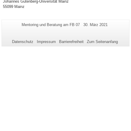
Johannes Gutenberg-Universität Mainz
55099 Mainz
Zusätzliche
Seiten-
Letzte
Mentoring und Beratung am FB 07
30. März 2021
Name:
Aktualisierung:
Informationen
zu
Datenschutz
Impressum
Barrierefreiheit
Zum Seitenanfang
dieser
Seite